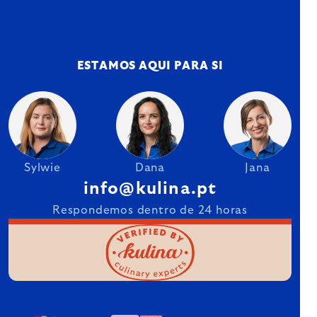
ESTAMOS AQUI PARA SI
Sylwie
Dana
Jana
info@kulina.pt
Respondemos dentro de 24 horas