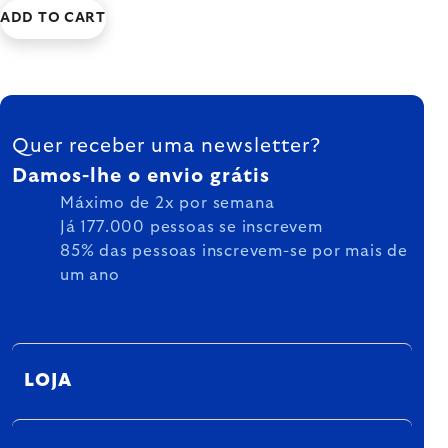
ADD TO CART
FOOTER
Quer receber uma newsletter?
Damos-lhe o envio grátis
Máximo de 2x por semana
Já 177.000 pessoas se inscrevem
85% das pessoas inscrevem-se por mais de
um ano
LOJA