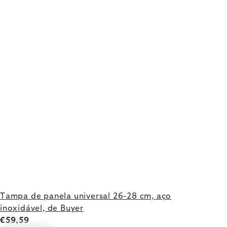
Tampa de panela universal 26-28 cm, aço
inoxidável, de Buyer
€59,59