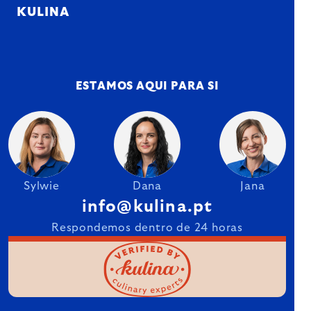
KULINA
ESTAMOS AQUI PARA SI
Sylwie
Dana
Jana
info@kulina.pt
Respondemos dentro de 24 horas