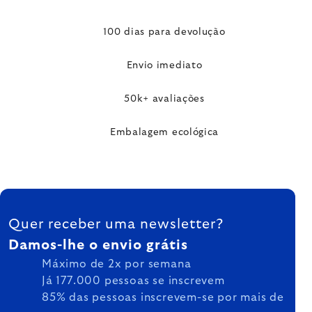
100 dias para devolução
Envio imediato
50k+ avaliações
Embalagem ecológica
FOOTER
Quer receber uma newsletter?
Damos-lhe o envio grátis
Máximo de 2x por semana
Já 177.000 pessoas se inscrevem
85% das pessoas inscrevem-se por mais de