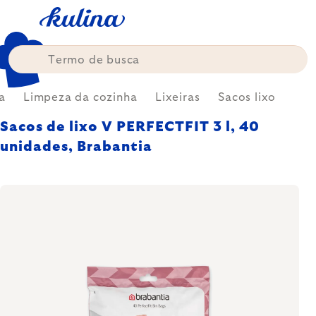
Skip
to
content
a
Limpeza da cozinha
Lixeiras
Sacos lixo
Sacos de lixo V PERFECTFIT 3 l, 40
unidades, Brabantia