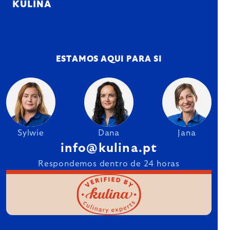
KULINA
ESTAMOS AQUI PARA SI
Sylwie
Dana
Jana
info@kulina.pt
Respondemos dentro de 24 horas