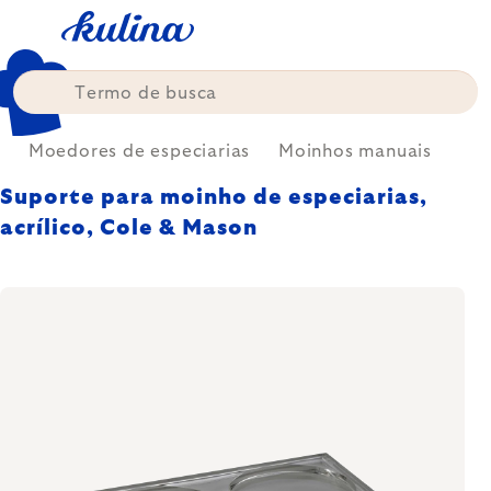
Skip
to
content
s
Moedores de especiarias
Moinhos manuais
Suporte para moinho de especiarias,
acrílico, Cole & Mason