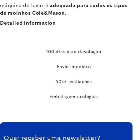
máquina de lavar é
adequada para todos os tipos
de moinhos Cole&Mason
.
Detailed information
100 dias para devolução
Envio imediato
50k+ avaliações
Embalagem ecológica
FOOTER
Quer receber uma newsletter?