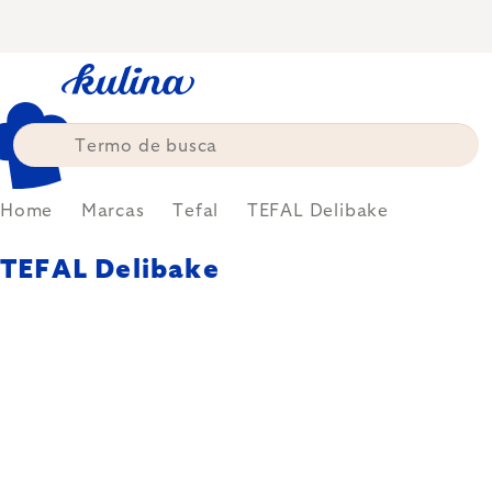
Skip
to
content
Home
Marcas
Tefal
TEFAL Delibake
TEFAL Delibake