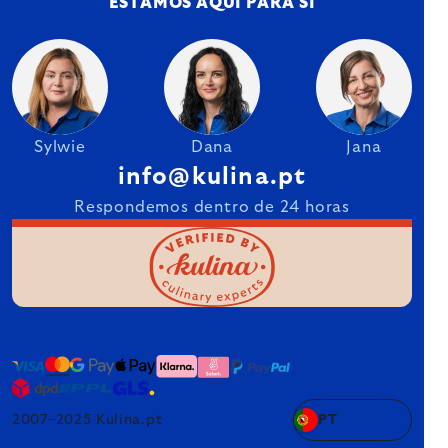
ESTAMOS AQUI PARA SI
Sylwie
Dana
Jana
info@kulina.pt
Respondemos dentro de 24 horas
2007–2025 Kulina.pt
PT