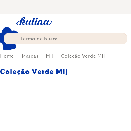
Skip
to
content
Home
Marcas
MIJ
Coleção Verde MIJ
Coleção Verde MIJ