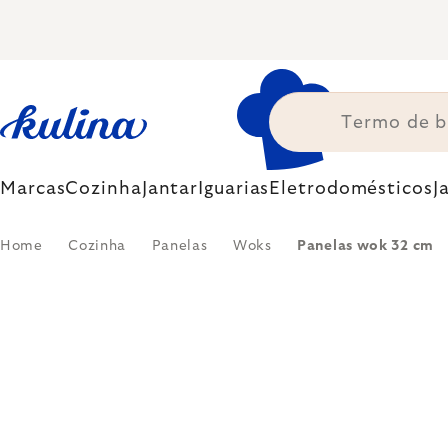
Skip
to
content
Marcas
Cozinha
Jantar
Iguarias
Eletrodomésticos
J
Home
Cozinha
Panelas
Woks
Panelas wok 32 cm