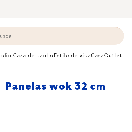
ardim
Casa de banho
Estilo de vida
Casa
Outlet
Panelas wok 32 cm