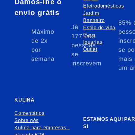
Damos-lhe o
Eletrodomésticos
envio grátis
Jardim
Banheiro
85% 
Já
Estilo de vida
Máximo
pess
Casa
177.000
de 2x
inscr
Iguarias
pessoas
por
se po
Outlet
se
semana
mais 
inscrevem
um a
KULINA
Comentários
ESTAMOS AQUI PA
Sobre nós
SI
Kulina para empresas -
atacado B2B