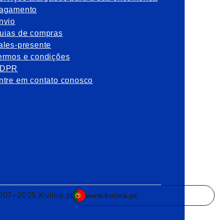
agamento
nvio
uias de compras
ales-presente
ermos e condições
DPR
ntre em contato conosco
007–2025 Kulina.pt
www.kulina.pt