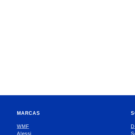
MARCAS
S
WMF
D
Alessi
S