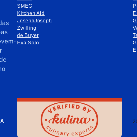
SMEG
P
Kitchen Aid
E
JosephJoseph
G
das
Zwilling
V
oas
de Buyer
T
evem-
Eva Solo
G
r
E
de
no
RA
2