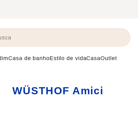
dim
Casa de banho
Estilo de vida
Casa
Outlet
WÜSTHOF Amici