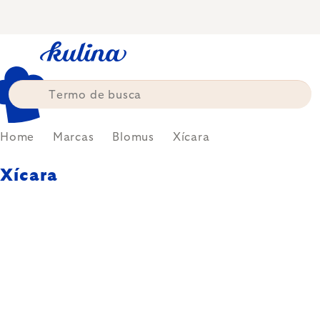
Skip
to
content
Home
Marcas
Blomus
Xícara
Xícara