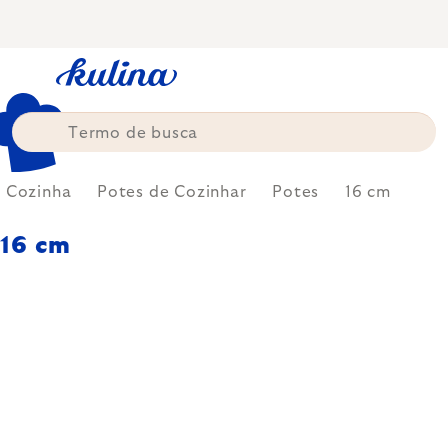
Skip
to
content
Cozinha
Potes de Cozinhar
Potes
16 cm
16 cm