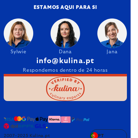
ESTAMOS AQUI PARA SI
Sylwie
Dana
Jana
info@kulina.pt
Respondemos dentro de 24 horas
2007–2025 Kulina.pt
PT