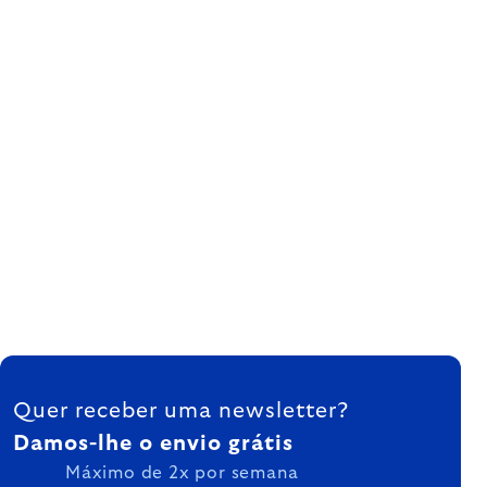
FOOTER
Quer receber uma newsletter?
Damos-lhe o envio grátis
Máximo de 2x por semana