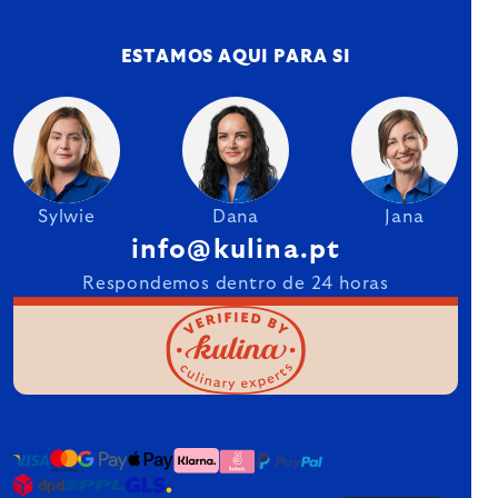
ESTAMOS AQUI PARA SI
Sylwie
Dana
Jana
info@kulina.pt
Respondemos dentro de 24 horas