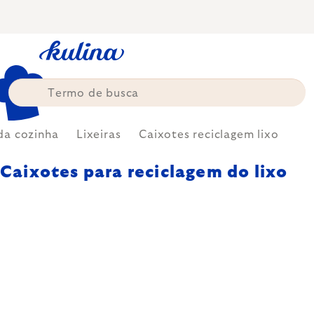
Skip
to
content
da cozinha
Lixeiras
Caixotes reciclagem lixo
Caixotes para reciclagem do lixo