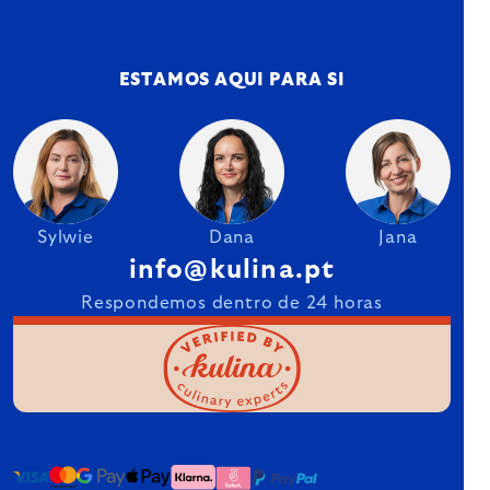
ESTAMOS AQUI PARA SI
Sylwie
Dana
Jana
info@kulina.pt
Respondemos dentro de 24 horas