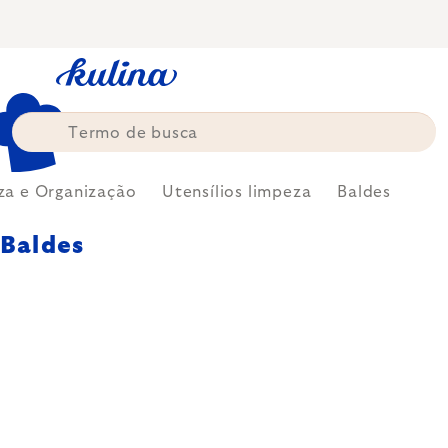
Skip
to
content
za e Organização
Utensílios limpeza
Baldes
Baldes