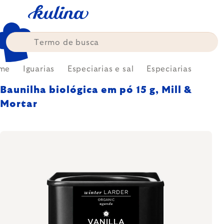
Skip
to
content
me
Iguarias
Especiarias e sal
Especiarias
Baunilha biológica em pó 15 g, Mill &
Mortar