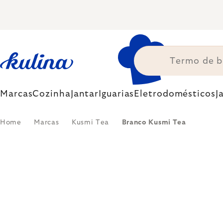
Skip
to
content
Marcas
Cozinha
Jantar
Iguarias
Eletrodomésticos
J
Home
Marcas
Kusmi Tea
Branco Kusmi Tea