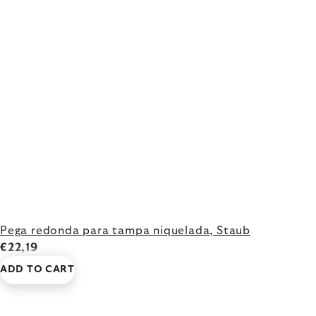
Pega redonda para tampa niquelada, Staub
€22,19
ADD TO CART