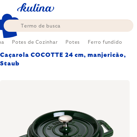
Skip
to
content
ha
Potes de Cozinhar
Potes
Ferro fundido
Caçarola COCOTTE 24 cm, manjericão,
Staub