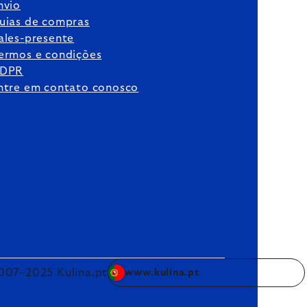
nvio
uias de compras
ales-presente
ermos e condições
DPR
ntre em contato conosco
007–2025 Kulina.pt
www.kulina.pt