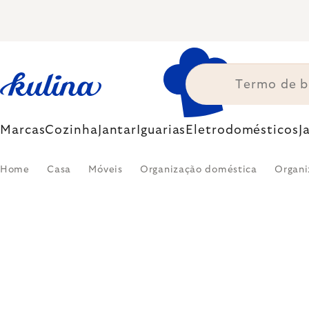
Skip
to
content
Marcas
Cozinha
Jantar
Iguarias
Eletrodomésticos
J
Home
Casa
Móveis
Organização doméstica
Organi