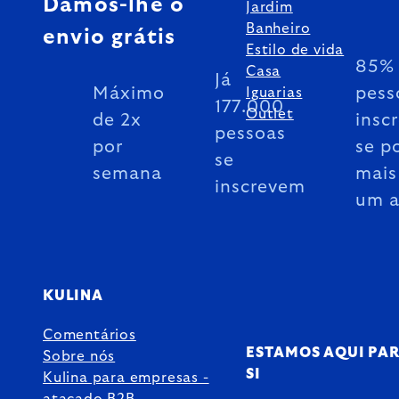
Damos-lhe o
Jardim
Banheiro
envio grátis
Estilo de vida
85% 
Casa
Já
Máximo
pess
Iguarias
177.000
Outlet
de 2x
insc
pessoas
por
se p
se
semana
mais
inscrevem
um 
KULINA
Comentários
ESTAMOS AQUI PA
Sobre nós
SI
Kulina para empresas -