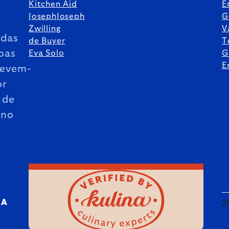
Kitchen Aid
E
JosephJoseph
G
Zwilling
V
das
de Buyer
T
oas
Eva Solo
G
E
revem-
or
 de
ano
RA
2