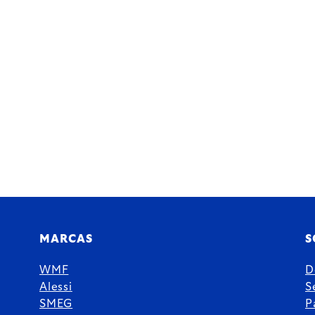
MARCAS
S
WMF
D
Alessi
S
SMEG
P