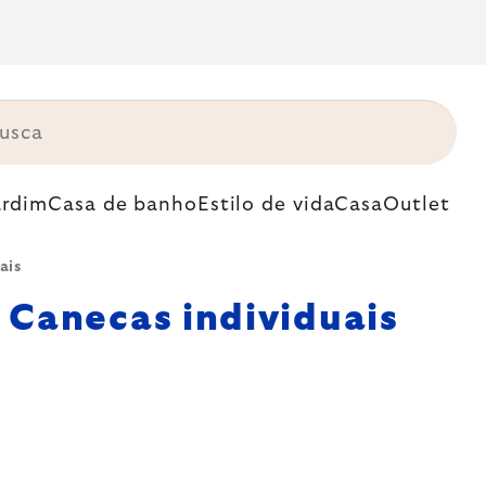
ardim
Casa de banho
Estilo de vida
Casa
Outlet
ais
Canecas individuais