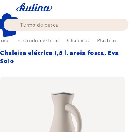
Skip
to
content
ome
Eletrodomésticos
Chaleiras
Plástico
Chaleira elétrica 1,5 l, areia fosca, Eva
Solo