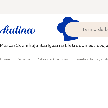
Skip
to
content
Marcas
Cozinha
Jantar
Iguarias
Eletrodomésticos
J
Home
Cozinha
Potes de Cozinhar
Panelas de caçarol