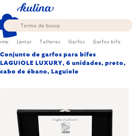
Skip
to
content
ome
Jantar
Talheres
Garfos
Garfos bife
Conjunto de garfos para bifes
LAGUIOLE LUXURY, 6 unidades, preto,
cabo de ébano, Laguiole