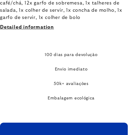
café/chá, 12x garfo de sobremesa, 1x talheres de
salada, 1x colher de servir, 1x concha de molho, 1x
garfo de servir, 1x colher de bolo
Detailed information
100 dias para devolução
Envio imediato
50k+ avaliações
Embalagem ecológica
FOOTER