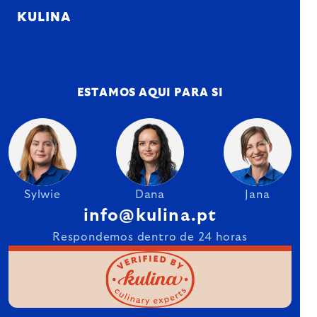
KULINA
ESTAMOS AQUI PARA SI
Sylwie
Dana
Jana
info@kulina.pt
Respondemos dentro de 24 horas