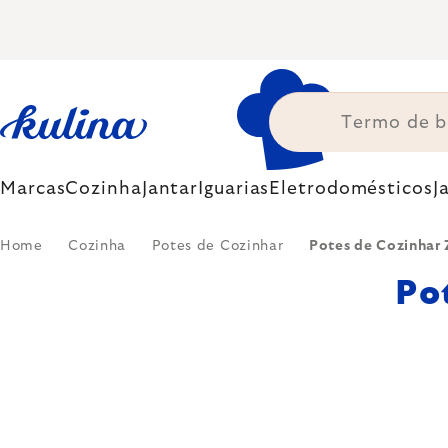
Skip
to
content
Marcas
Cozinha
Jantar
Iguarias
Eletrodomésticos
J
Home
Cozinha
Potes de Cozinhar
Potes de Cozinhar 
Po