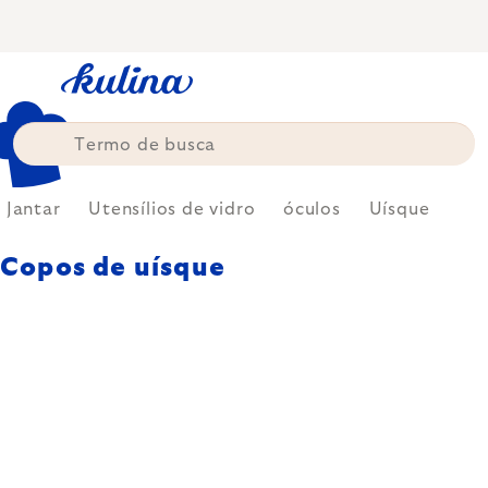
Skip
to
content
Jantar
Utensílios de vidro
óculos
Uísque
Copos de uísque