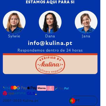
ESTAMOS AQUI PARA SI
Sylwie
Dana
Jana
info@kulina.pt
Respondemos dentro de 24 horas
2007–2025 Kulina.pt
PT