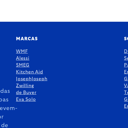
MARCAS
S
WMF
D
Alessi
S
SMEG
P
Kitchen Aid
E
JosephJoseph
G
Zwilling
V
das
de Buyer
T
oas
Eva Solo
G
E
revem-
or
 de