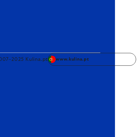
007–2025 Kulina.pt
www.kulina.pt