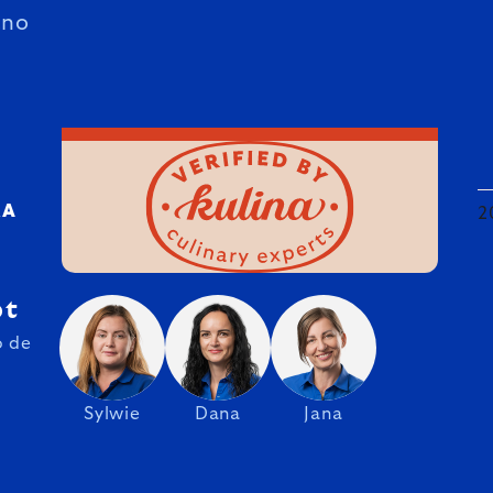
ano
RA
2
pt
o de
Sylwie
Dana
Jana