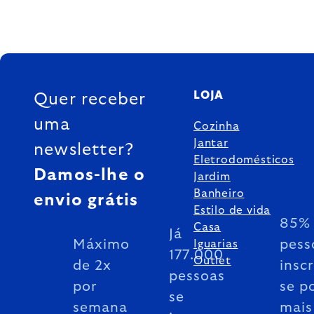
FOOTER
LOJA
Quer receber
uma
Cozinha
Jantar
newsletter?
Eletrodomésticos
Damos-lhe o
Jardim
Banheiro
envio grátis
Estilo de vida
85% 
Casa
Já
Máximo
pess
Iguarias
177.000
Outlet
de 2x
insc
pessoas
por
se p
se
semana
mais