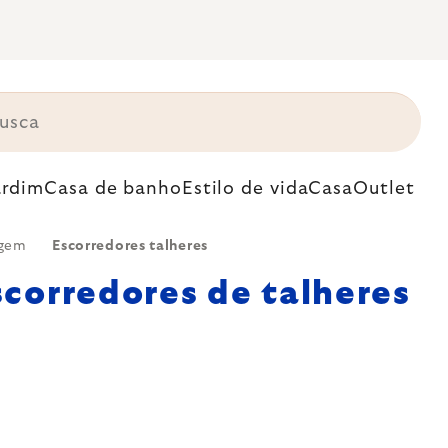
ardim
Casa de banho
Estilo de vida
Casa
Outlet
agem
Escorredores talheres
scorredores de talheres