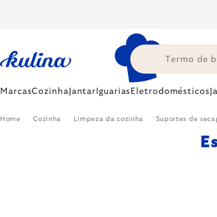
Skip
to
content
Marcas
Cozinha
Jantar
Iguarias
Eletrodomésticos
J
Home
Cozinha
Limpeza da cozinha
Suportes de sec
E