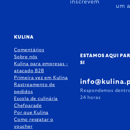
inscrevem
um 
KULINA
Comentários
ESTAMOS AQUI PA
Sobre nós
SI
Kulina para empresas -
atacado B2B
Primeira vez em Kulina
info@kulina.
Rastreamento de
Respondemos dentr
pedidos
24 horas
Escola de culinária
Chefparade
Por que Kulina
Como resgatar o
voucher