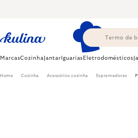
Skip
to
content
Marcas
Cozinha
Jantar
Iguarias
Eletrodomésticos
J
Home
Cozinha
Acessórios cozinha
Espremedores
P