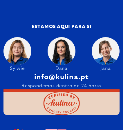
ESTAMOS AQUI PARA SI
Sylwie
Dana
Jana
info@kulina.pt
Respondemos dentro de 24 horas