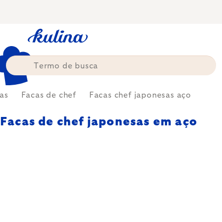
Skip
to
content
as
Facas de chef
Facas chef japonesas aço
Facas de chef japonesas em aço