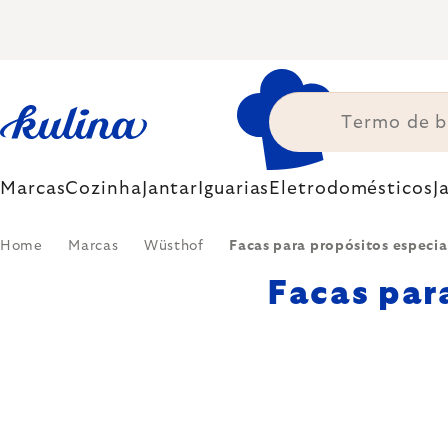
Skip
to
content
Marcas
Cozinha
Jantar
Iguarias
Eletrodomésticos
J
Home
Marcas
Wüsthof
Facas para propósitos especi
Facas par