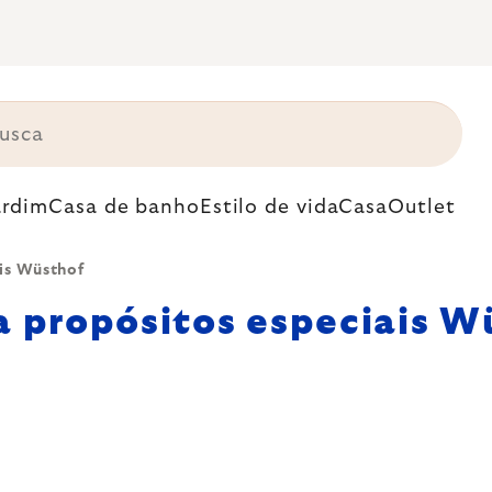
ardim
Casa de banho
Estilo de vida
Casa
Outlet
ais Wüsthof
a propósitos especiais W