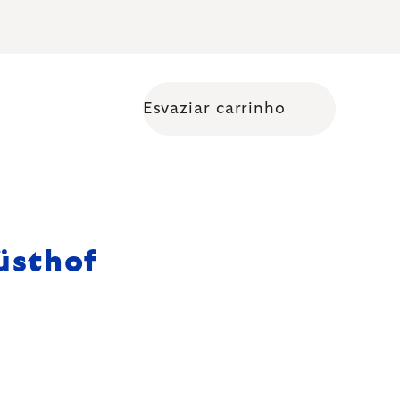
Esvaziar carrinho
Shopping cart
üsthof