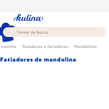
Skip
to
content
 cozinha
Raladores e fatiadores
Mandolinas
Fatiadores de mandolina