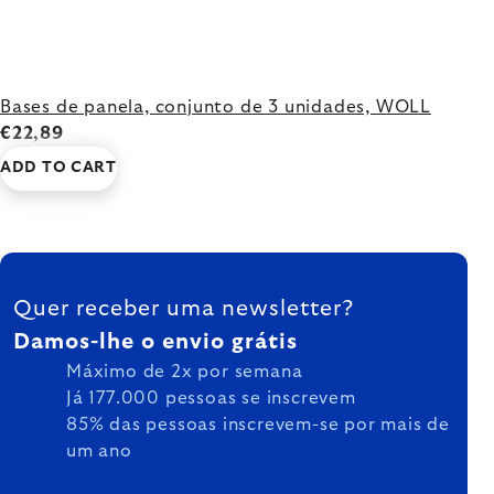
Bases de panela, conjunto de 3 unidades, WOLL
€22,89
ADD TO CART
FOOTER
Quer receber uma newsletter?
Damos-lhe o envio grátis
Máximo de 2x por semana
Já 177.000 pessoas se inscrevem
85% das pessoas inscrevem-se por mais de
um ano