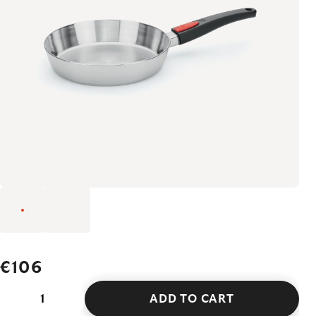
€106
ADD TO CART