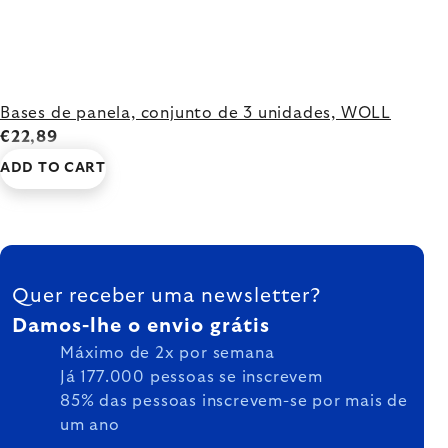
Bases de panela, conjunto de 3 unidades, WOLL
€22,89
ADD TO CART
FOOTER
Quer receber uma newsletter?
Damos-lhe o envio grátis
Máximo de 2x por semana
Já 177.000 pessoas se inscrevem
85% das pessoas inscrevem-se por mais de
um ano