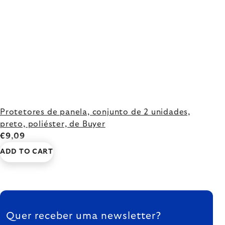
Protetores de panela, conjunto de 2 unidades,
preto, poliéster, de Buyer
€9,09
ADD TO CART
FOOTER
Quer receber uma newsletter?