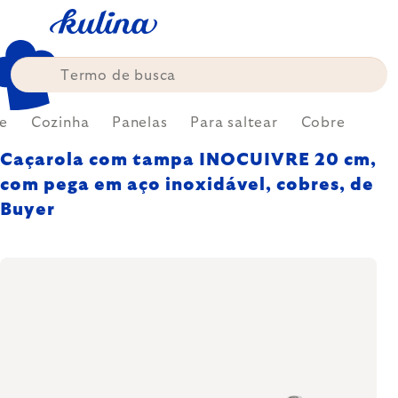
Skip
to
content
e
Cozinha
Panelas
Para saltear
Cobre
Caçarola com tampa INOCUIVRE 20 cm,
com pega em aço inoxidável, cobres, de
Buyer