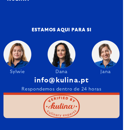
ESTAMOS AQUI PARA SI
Sylwie
Dana
Jana
info@kulina.pt
Respondemos dentro de 24 horas