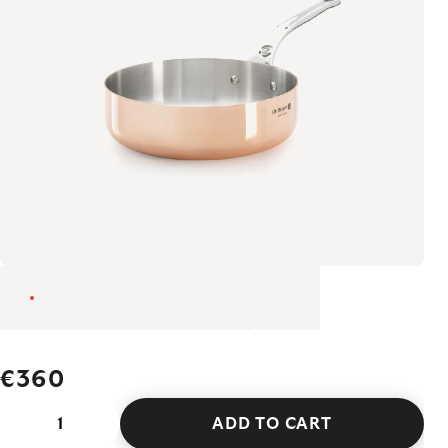
€360
ADD TO CART