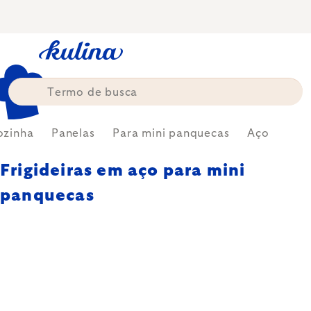
Skip
to
content
ozinha
Panelas
Para mini panquecas
Aço
Frigideiras em aço para mini
panquecas