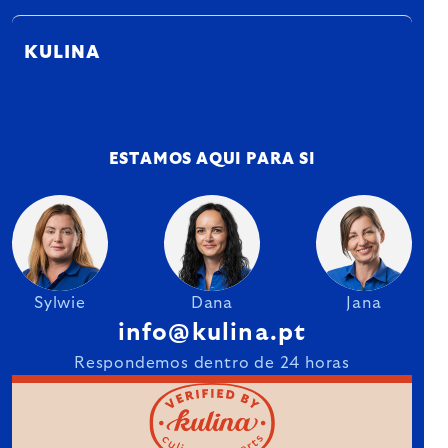
KULINA
ESTAMOS AQUI PARA SI
Sylwie
Dana
Jana
info@kulina.pt
Respondemos dentro de 24 horas