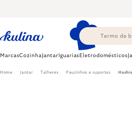
Skip
to
content
Marcas
Cozinha
Jantar
Iguarias
Eletrodomésticos
J
Home
Jantar
Talheres
Pauzinhos e suportes
Hashi