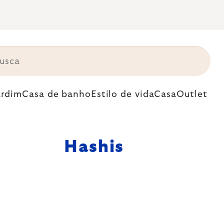
ardim
Casa de banho
Estilo de vida
Casa
Outlet
s
Hashis