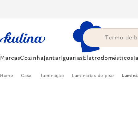
Skip
to
content
Marcas
Cozinha
Jantar
Iguarias
Eletrodomésticos
J
Home
Casa
Iluminação
Luminárias de piso
Luminá