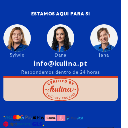
ESTAMOS AQUI PARA SI
Sylwie
Dana
Jana
info@kulina.pt
Respondemos dentro de 24 horas