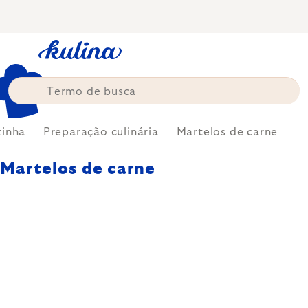
Skip
to
content
zinha
Preparação culinária
Martelos de carne
Martelos de carne