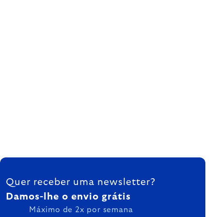
FOOTER
Quer receber uma newsletter?
Damos-lhe o envio grátis
Máximo de 2x por semana