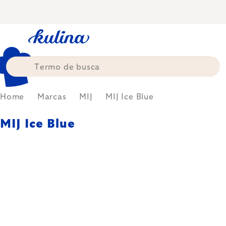
Skip
to
content
Home
Marcas
MIJ
MIJ Ice Blue
MIJ Ice Blue