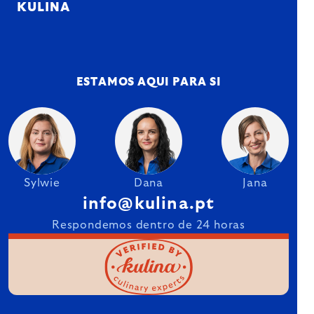
KULINA
ESTAMOS AQUI PARA SI
Sylwie
Dana
Jana
info@kulina.pt
Respondemos dentro de 24 horas