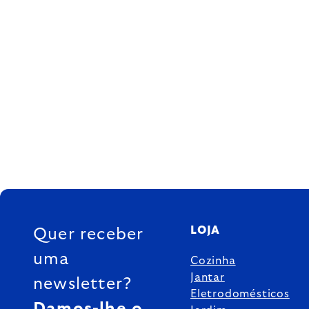
FOOTER
LOJA
Quer receber
uma
Cozinha
Jantar
newsletter?
Eletrodomésticos