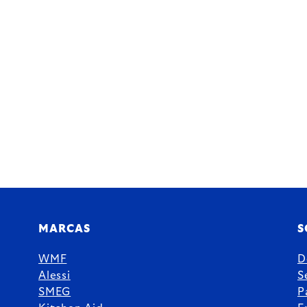
MARCAS
S
WMF
D
Alessi
S
SMEG
P