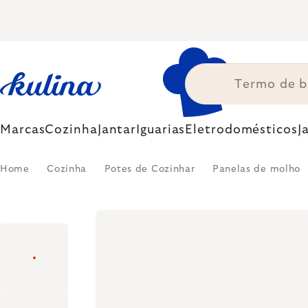
Skip
to
content
Marcas
Cozinha
Jantar
Iguarias
Eletrodomésticos
J
Home
Cozinha
Potes de Cozinhar
Panelas de molho