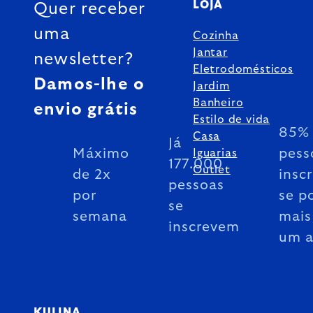
LOJA
Quer receber
uma
Cozinha
Jantar
newsletter?
Eletrodomésticos
Damos-lhe o
Jardim
Banheiro
envio grátis
Estilo de vida
85% 
Casa
Já
Máximo
pess
Iguarias
177.000
Outlet
de 2x
insc
pessoas
por
se p
se
semana
mais
inscrevem
um 
KULINA