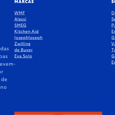
MARCAS
S
WMF
D
Alessi
S
SMEG
P
Kitchen Aid
E
JosephJoseph
G
Zwilling
V
das
de Buyer
T
oas
Eva Solo
G
E
revem-
or
 de
ano