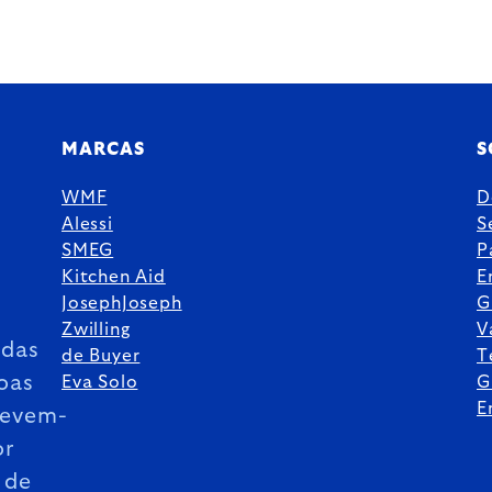
MARCAS
S
WMF
D
Alessi
S
SMEG
P
Kitchen Aid
E
JosephJoseph
G
Zwilling
V
das
de Buyer
T
oas
Eva Solo
G
E
revem-
or
 de