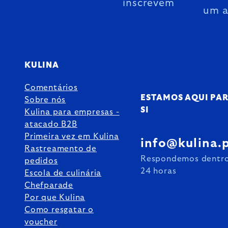
inscrevem
um 
KULINA
Comentários
ESTAMOS AQUI PA
Sobre nós
SI
Kulina para empresas -
atacado B2B
Primeira vez em Kulina
info@kulina.
Rastreamento de
Respondemos dentr
pedidos
24 horas
Escola de culinária
Chefparade
Por que Kulina
Como resgatar o
voucher