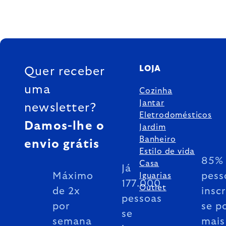
FOOTER
LOJA
Quer receber
uma
Cozinha
Jantar
newsletter?
Eletrodomésticos
Damos-lhe o
Jardim
Banheiro
envio grátis
Estilo de vida
85% 
Casa
Já
Máximo
pess
Iguarias
177.000
Outlet
de 2x
insc
pessoas
por
se p
se
semana
mais