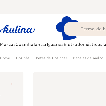
Skip
to
content
Marcas
Cozinha
Jantar
Iguarias
Eletrodomésticos
J
Home
Cozinha
Potes de Cozinhar
Panelas de molho