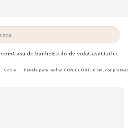
ardim
Casa de banho
Estilo de vida
Casa
Outlet
Cobre
Panela para molho CON CUORE 16 cm, cor pratead