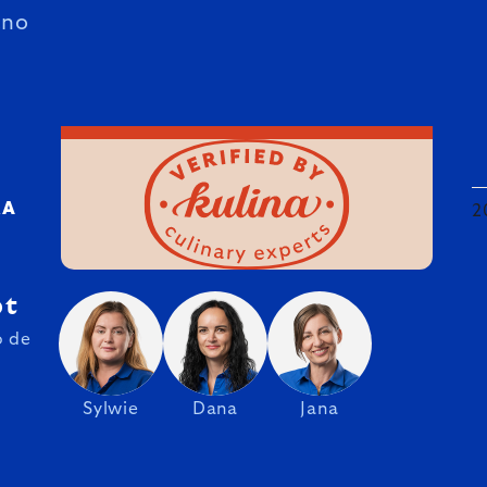
ano
RA
2
pt
o de
Sylwie
Dana
Jana