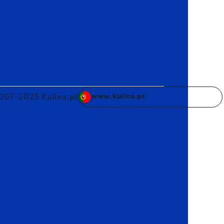
007–2025 Kulina.pt
www.kulina.pt