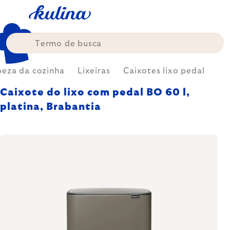
Skip
to
content
eza da cozinha
Lixeiras
Caixotes lixo pedal
Caixote do lixo com pedal BO 60 l,
platina, Brabantia