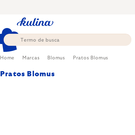
Skip
to
content
Home
Marcas
Blomus
Pratos Blomus
Pratos Blomus