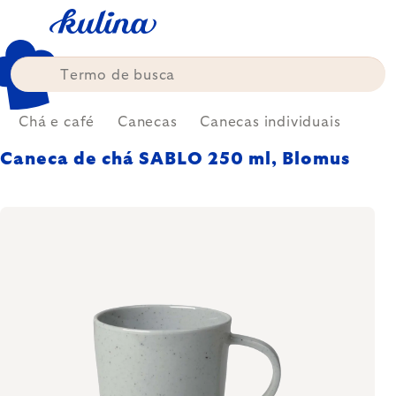
Skip
to
content
Chá e café
Canecas
Canecas individuais
Caneca de chá SABLO 250 ml, Blomus