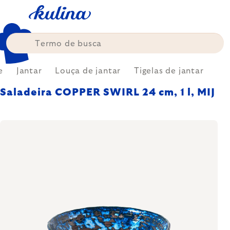
Skip
to
content
e
Jantar
Louça de jantar
Tigelas de jantar
Saladeira COPPER SWIRL 24 cm, 1 l, MIJ