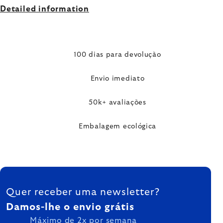
Detailed information
100 dias para devolução
Envio imediato
50k+ avaliações
Embalagem ecológica
FOOTER
Quer receber uma newsletter?
Damos-lhe o envio grátis
Máximo de 2x por semana