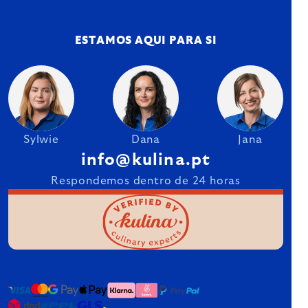
ESTAMOS AQUI PARA SI
Sylwie
Dana
Jana
info@kulina.pt
Respondemos dentro de 24 horas