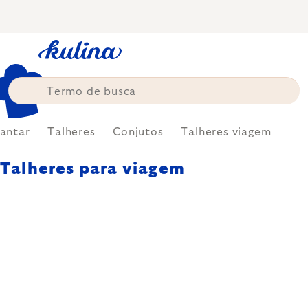
Skip
to
content
Jantar
Talheres
Conjutos
Talheres viagem
Talheres para viagem